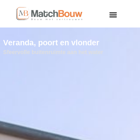
Veranda, poort en vlonder
Sfeervolle buitenruimte aan het water