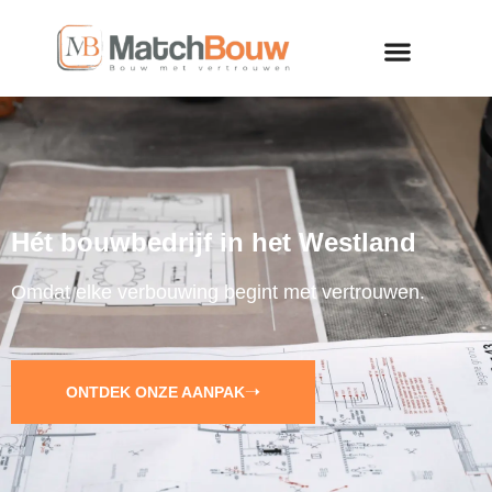
Hét bouwbedrijf in het Westland
Omdat elke verbouwing begint met vertrouwen.
ONTDEK ONZE AANPAK