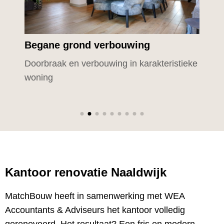
Begane grond verbouwing
Doorbraak en verbouwing in karakteristieke
S
woning
Kantoor renovatie Naaldwijk
MatchBouw heeft in samenwerking met WEA
Accountants & Adviseurs het kantoor volledig
gerenoveerd. Het resultaat? Een fris en modern