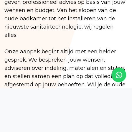
geven professioneel advies op basis van jouw
wensen en budget. Van het slopen van de
oude badkamer tot het installeren van de
nieuwste sanitairtechnologie, wij regelen
alles.
Onze aanpak begint altijd met een helder
gesprek. We bespreken jouw wensen,
adviseren over indeling, materialen en stijlen,
en stellen samen een plan op dat volledig is
afgestemd op jouw behoeften. Wil je de oude
tegels behouden maar de douche en wastafel
vernieuwen? Of wil je de hele ruimte een
frisse, moderne uitstraling geven? Jij bepaalt
de omvang van de verbouwing.
Badkamer laten verbouwen: